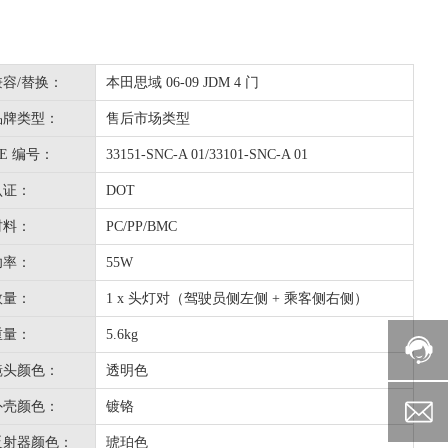
兼容/替换：
本田思域 06-09 JDM 4 门
品牌类型：
售后市场类型
OE 编号：
33151-SNC-A 01/33101-SNC-A 01
认证：
DOT
材料：
PC/PP/BMC
功率：
55W
数量：
1 x 头灯对（驾驶员侧左侧 + 乘客侧右侧）
重量：
5.6kg
镜头颜色：
透明色
外壳颜色：
镀铬
反射器颜色：
琥珀色