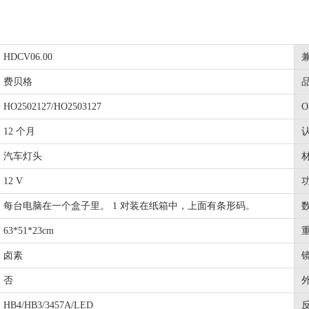
HDCV06.00
费贝格
HO2502127/HO2503127
12 个月
汽车灯头
12 V
每台电脑在一个盒子里。 1 对装在纸箱中，上面有条形码。
63*51*23cm
卤素
否
HB4/HB3/3457A/LED